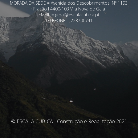
MORADA DA SEDE = Avenida dos Descobrimentos, Nº 1193,
Fração I 4400-103 Vila Nova de Gaia
EMAIL = geral@escalacubica.pt
TELEFONE = 223700741
© ESCALA CUBICA - Construção e Reabilitação 2021